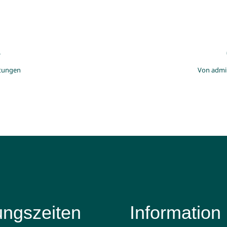
e
ltungen
Von
admi
ungszeiten
Information