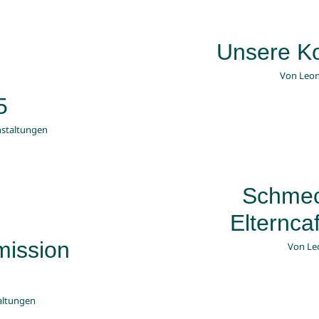
Unsere Ko
Von
Leon
5
nstaltungen
Schmeck
Elternc
mission
Von
Le
altungen