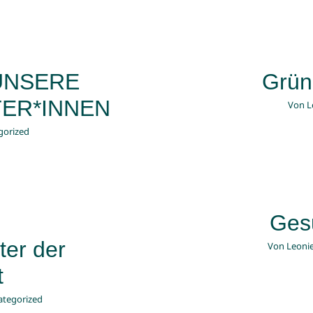
 UNSERE
Grün
TER*INNEN
Von
L
gorized
Ges
ter der
Von
Leonie
t
ategorized