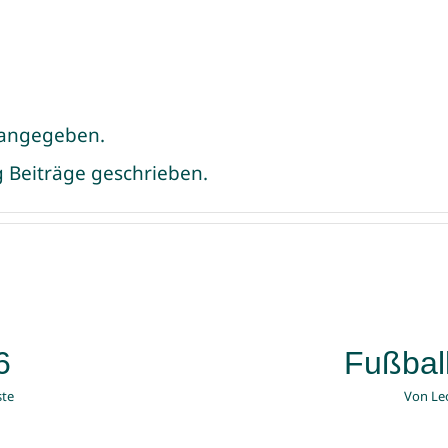
s angegeben.
og Beiträge geschrieben.
6
Fußball
ste
Von
Le