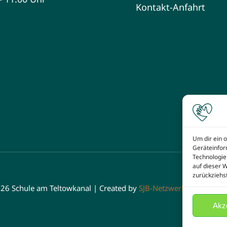
Kontakt-Anfahrt
Um dir ein 
Geräteinfor
Technologie
auf dieser 
zurückziehs
026 Schule am Teltowkanal | Created by
SJB-Netzwerk e.V.
powere
Akz