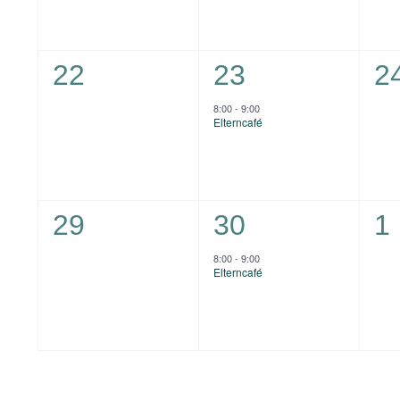
0
1
0
22
23
2
Veranstaltungen,
Veranstaltung,
Ve
8:00
-
9:00
Elterncafé
0
1
0
29
30
1
Veranstaltungen,
Veranstaltung,
Ve
8:00
-
9:00
Elterncafé