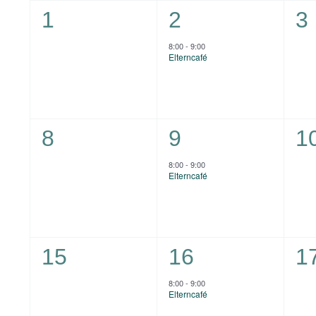
von
0
1
0
1
2
3
Veranstaltungen
Veranstaltungen,
Veranstaltung,
Ve
8:00
-
9:00
Elterncafé
0
1
0
8
9
1
Veranstaltungen,
Veranstaltung,
Ve
8:00
-
9:00
Elterncafé
0
1
0
15
16
1
Veranstaltungen,
Veranstaltung,
Ve
8:00
-
9:00
Elterncafé