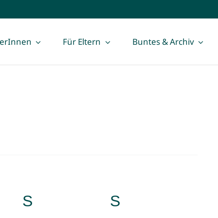
lerInnen
Für Eltern
Buntes & Archiv
AG
S
SAMSTAG
S
SONNTAG