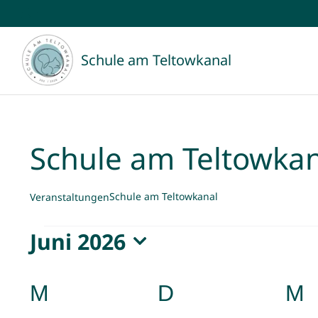
Zum
Inhalt
Schule am Teltowkanal
springen
Schule am Teltowka
Schule am Teltowkanal
Veranstaltungen
Veranstaltungen
Juni 2026
Datum
wählen.
Kalender
M
MONTAG
D
DIENSTAG
M