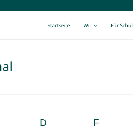
Startseite
Wir
Für Schü
nal
MITTWOCH
D
DONNERSTAG
F
FREIT