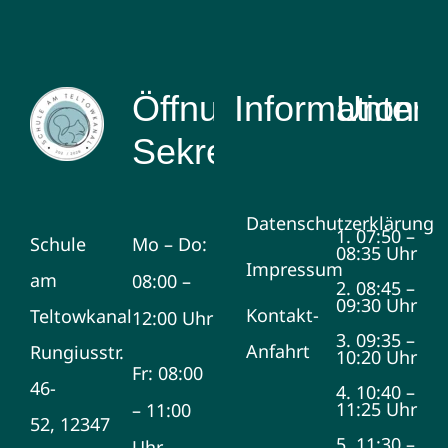
Öffnungszeiten
Information
Unterri
Sekretariat
Datenschutzerklärung
1. 07:50 –
Schule
Mo – Do:
08:35 Uhr
Impressum
am
08:00 –
2. 08:45 –
09:30 Uhr
Kontakt-
Teltowkanal
12:00 Uhr
3. 09:35 –
Anfahrt
Rungiusstr.
10:20 Uhr
Fr: 08:00
46-
4. 10:40 –
11:25 Uhr
– 11:00
52, 12347
5. 11:30 –
Uhr