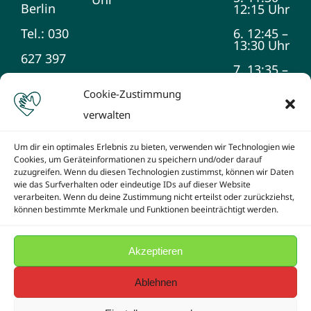
Berlin
12:15 Uhr
Tel.: 030
6. 12:45 –
13:30 Uhr
627 397
7. 13:35 –
14:20 Uhr
990
Cookie-Zustimmung
8. 14:25 –
verwalten
15:10 Uhr
9. 15:15 –
Um dir ein optimales Erlebnis zu bieten, verwenden wir Technologien wie
16:00 Uhr
Cookies, um Geräteinformationen zu speichern und/oder darauf
zuzugreifen. Wenn du diesen Technologien zustimmst, können wir Daten
wie das Surfverhalten oder eindeutige IDs auf dieser Website
verarbeiten. Wenn du deine Zustimmung nicht erteilst oder zurückziehst,
können bestimmte Merkmale und Funktionen beeinträchtigt werden.
Akzeptieren
© Copyright -2026 Schule am Teltowkanal | Created by
SJB-Netzwerk e.V.
powered by
WordPress
Ablehnen