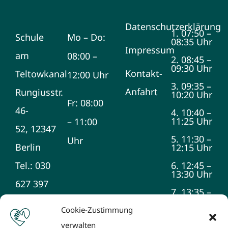
Datenschutzerklärung
1. 07:50 –
Schule
Mo – Do:
08:35 Uhr
Impressum
am
08:00 –
2. 08:45 –
09:30 Uhr
Kontakt-
Teltowkanal
12:00 Uhr
3. 09:35 –
Anfahrt
Rungiusstr.
10:20 Uhr
Fr: 08:00
46-
4. 10:40 –
11:25 Uhr
– 11:00
52, 12347
5. 11:30 –
Uhr
Berlin
12:15 Uhr
Tel.: 030
6. 12:45 –
13:30 Uhr
627 397
7. 13:35 –
14:20 Uhr
990
Cookie-Zustimmung
8. 14:25 –
verwalten
15:10 Uhr