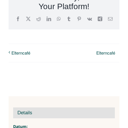
Your Platform!
Facebook
X
Reddit
LinkedIn
WhatsApp
Tumblr
Pinterest
Vk
Xing
E-
Mail
Elterncafé
Elterncafé
Details
Datum: