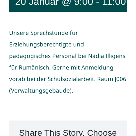
20 Januar @ 9:00
-
11:00
U
Unsere Sprechstunde für
Erziehungsberechtigte und
pädagogisches Personal bei Nadia Illigens
für Rumänisch. Gerne mit Anmeldung
vorab bei der Schulsozialarbeit. Raum J006
(Verwaltungsgebäude).
Share This Story, Choose