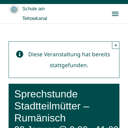
Zum
Schule am
Inhalt
Tog
Teltowkanal
springen
Nav
Startseite
×
Wir
Diese Veranstaltung hat bereits
stattgefunden.
Für SchülerInnen
Für Eltern
Sprechstunde
Stadtteilmütter –
Buntes & Archiv
Rumänisch