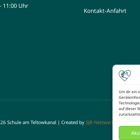
 – 11:00 Uhr
Kontakt-Anfahrt
Um dir ein 
Geräteinfor
Technologie
auf dieser 
zurückziehs
026 Schule am Teltowkanal | Created by
SJB-Netzwerk e.V.
powere
Akz