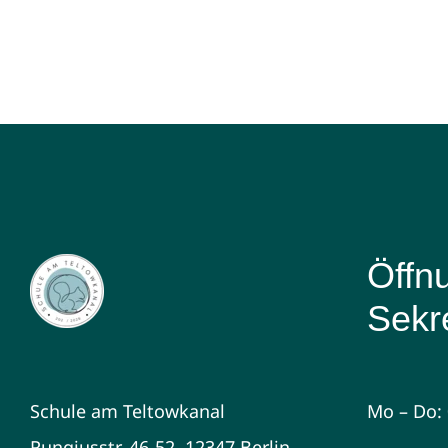
Öffn
Sekre
Schule am Teltowkanal
Mo – Do: 
Rungiusstr. 46-52, 12347 Berlin