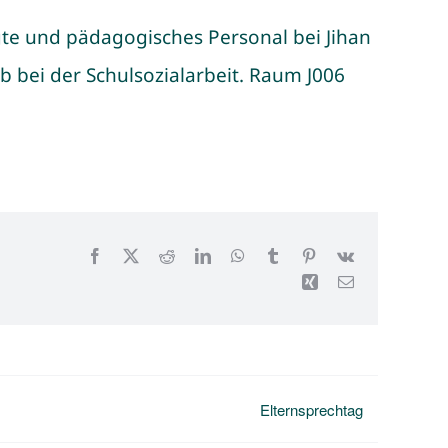
te und pädagogisches Personal bei Jihan
 bei der Schulsozialarbeit. Raum J006
Facebook
X
Reddit
LinkedIn
WhatsApp
Tumblr
Pinterest
Vk
Xing
E-
Mail
Elternsprechtag