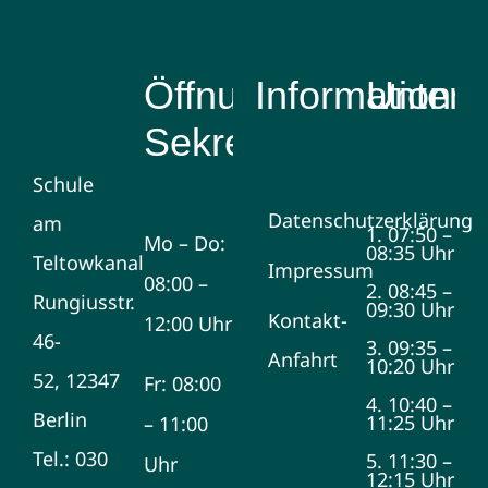
Öffnungszeiten
Information
Unterri
Sekretariat
Schule
Datenschutzerklärung
am
1. 07:50 –
Mo – Do:
08:35 Uhr
Teltowkanal
Impressum
08:00 –
2. 08:45 –
Rungiusstr.
09:30 Uhr
Kontakt-
12:00 Uhr
46-
3. 09:35 –
Anfahrt
10:20 Uhr
52, 12347
Fr: 08:00
4. 10:40 –
Berlin
11:25 Uhr
– 11:00
Tel.: 030
5. 11:30 –
Uhr
12:15 Uhr