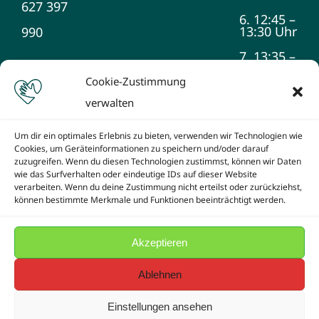
627 397
6. 12:45 –
13:30 Uhr
990
7. 13:35 –
14:20 Uhr
Cookie-Zustimmung
8. 14:25 –
verwalten
15:10 Uhr
9. 15:15 –
Um dir ein optimales Erlebnis zu bieten, verwenden wir Technologien wie
16:00 Uhr
Cookies, um Geräteinformationen zu speichern und/oder darauf
zuzugreifen. Wenn du diesen Technologien zustimmst, können wir Daten
wie das Surfverhalten oder eindeutige IDs auf dieser Website
verarbeiten. Wenn du deine Zustimmung nicht erteilst oder zurückziehst,
können bestimmte Merkmale und Funktionen beeinträchtigt werden.
Akzeptieren
© Copyright -2026 Schule am Teltowkanal | Created by
SJB-Netzwerk e.V.
powered by
WordPress
Ablehnen
Einstellungen ansehen