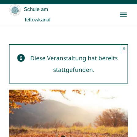
Zum
Schule am
Inhalt
Tog
Teltowkanal
springen
Nav
Startseite
×
Wir
Diese Veranstaltung hat bereits
stattgefunden.
Für SchülerInnen
Für Eltern
Buntes & Archiv