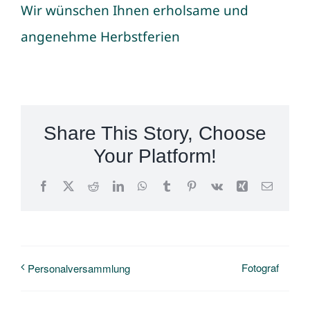
Wir wünschen Ihnen erholsame und
angenehme Herbstferien
Share This Story, Choose
Your Platform!
Facebook
X
Reddit
LinkedIn
WhatsApp
Tumblr
Pinterest
Vk
Xing
E-
Mail
Fotograf
Personalversammlung