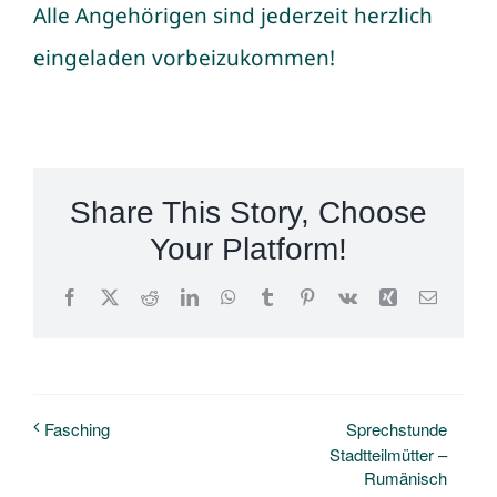
Alle Angehörigen sind jederzeit herzlich
eingeladen vorbeizukommen!
Share This Story, Choose
Your Platform!
Facebook
X
Reddit
LinkedIn
WhatsApp
Tumblr
Pinterest
Vk
Xing
E-
Mail
Sprechstunde
Fasching
Stadtteilmütter –
Rumänisch