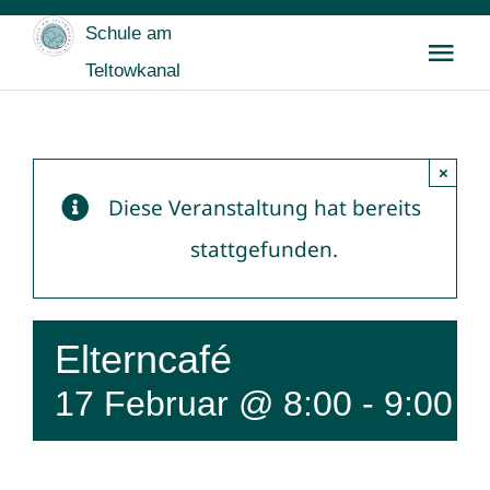
Zum
Schule am
Inhalt
Tog
Teltowkanal
springen
Nav
Startseite
×
Wir
Diese Veranstaltung hat bereits
stattgefunden.
Für SchülerInnen
Für Eltern
Elterncafé
17 Februar @ 8:00
-
9:00
U
Buntes & Archiv