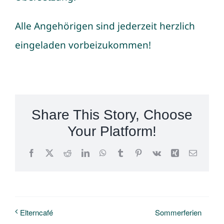
Alle Angehörigen sind jederzeit herzlich
eingeladen vorbeizukommen!
Share This Story, Choose
Your Platform!
Facebook
X
Reddit
LinkedIn
WhatsApp
Tumblr
Pinterest
Vk
Xing
E-
Mail
Sommerferien
Elterncafé