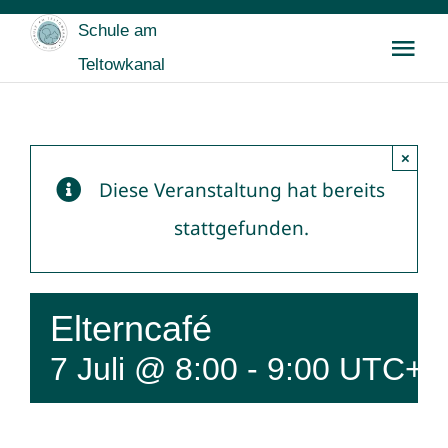
Zum
Schule am
Inhalt
Tog
Teltowkanal
springen
Nav
Startseite
×
Wir
Diese Veranstaltung hat bereits
stattgefunden.
Für SchülerInnen
Für Eltern
Elterncafé
7 Juli @ 8:00
-
9:00
UTC+2
Buntes & Archiv