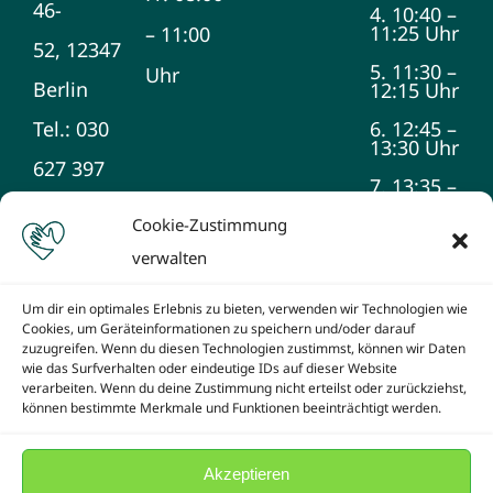
46-
4. 10:40 –
11:25 Uhr
– 11:00
52, 12347
5. 11:30 –
Uhr
Berlin
12:15 Uhr
Tel.: 030
6. 12:45 –
13:30 Uhr
627 397
7. 13:35 –
14:20 Uhr
990
Cookie-Zustimmung
8. 14:25 –
verwalten
15:10 Uhr
9. 15:15 –
Um dir ein optimales Erlebnis zu bieten, verwenden wir Technologien wie
16:00 Uhr
Cookies, um Geräteinformationen zu speichern und/oder darauf
zuzugreifen. Wenn du diesen Technologien zustimmst, können wir Daten
wie das Surfverhalten oder eindeutige IDs auf dieser Website
verarbeiten. Wenn du deine Zustimmung nicht erteilst oder zurückziehst,
können bestimmte Merkmale und Funktionen beeinträchtigt werden.
Akzeptieren
© Copyright -2026 Schule am Teltowkanal | Created by