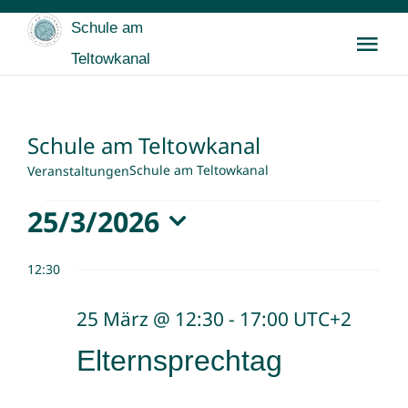
Zum
Schule am
Inhalt
Tog
Teltowkanal
springen
Nav
Startseite
Schule am Teltowkanal
Wir
Schule am Teltowkanal
Veranstaltungen
Veranstaltungen
25/3/2026
Für SchülerInnen
Datum
für
12:30
wählen.
Für Eltern
25
25 März @ 12:30
-
17:00
UTC+2
März,
Buntes & Archiv
Elternsprechtag
2026