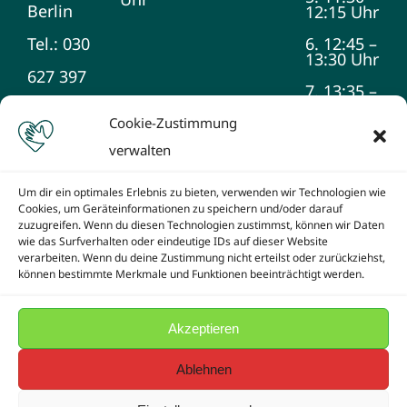
Berlin
12:15 Uhr
Tel.: 030
6. 12:45 –
13:30 Uhr
627 397
7. 13:35 –
14:20 Uhr
990
Cookie-Zustimmung
8. 14:25 –
verwalten
15:10 Uhr
9. 15:15 –
Um dir ein optimales Erlebnis zu bieten, verwenden wir Technologien wie
16:00 Uhr
Cookies, um Geräteinformationen zu speichern und/oder darauf
zuzugreifen. Wenn du diesen Technologien zustimmst, können wir Daten
wie das Surfverhalten oder eindeutige IDs auf dieser Website
verarbeiten. Wenn du deine Zustimmung nicht erteilst oder zurückziehst,
können bestimmte Merkmale und Funktionen beeinträchtigt werden.
Akzeptieren
© Copyright -2026 Schule am Teltowkanal | Created by
SJB-Netzwerk e.V.
powered by
WordPress
Ablehnen