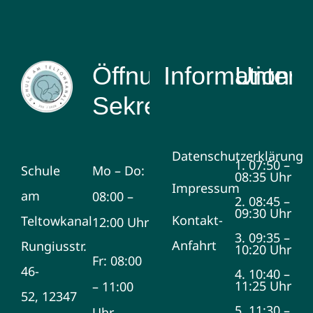
Öffnungszeiten
Information
Unterri
Sekretariat
Datenschutzerklärung
1. 07:50 –
Schule
Mo – Do:
08:35 Uhr
Impressum
am
08:00 –
2. 08:45 –
09:30 Uhr
Kontakt-
Teltowkanal
12:00 Uhr
3. 09:35 –
Anfahrt
Rungiusstr.
10:20 Uhr
Fr: 08:00
46-
4. 10:40 –
11:25 Uhr
– 11:00
52, 12347
5. 11:30 –
Uhr