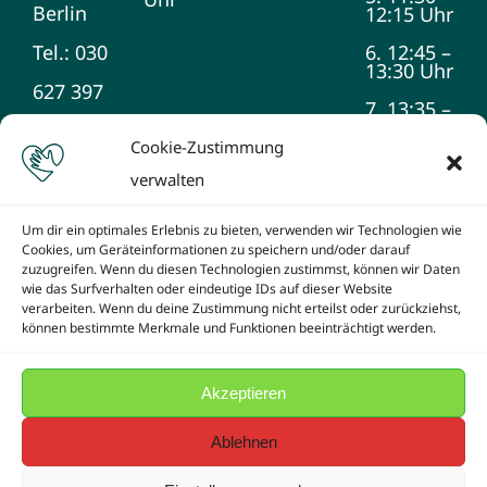
Berlin
12:15 Uhr
Tel.: 030
6. 12:45 –
13:30 Uhr
627 397
7. 13:35 –
14:20 Uhr
990
Cookie-Zustimmung
8. 14:25 –
verwalten
15:10 Uhr
9. 15:15 –
Um dir ein optimales Erlebnis zu bieten, verwenden wir Technologien wie
16:00 Uhr
Cookies, um Geräteinformationen zu speichern und/oder darauf
zuzugreifen. Wenn du diesen Technologien zustimmst, können wir Daten
wie das Surfverhalten oder eindeutige IDs auf dieser Website
verarbeiten. Wenn du deine Zustimmung nicht erteilst oder zurückziehst,
können bestimmte Merkmale und Funktionen beeinträchtigt werden.
Akzeptieren
© Copyright -2026 Schule am Teltowkanal | Created by
SJB-Netzwerk e.V.
powered by
WordPress
Ablehnen