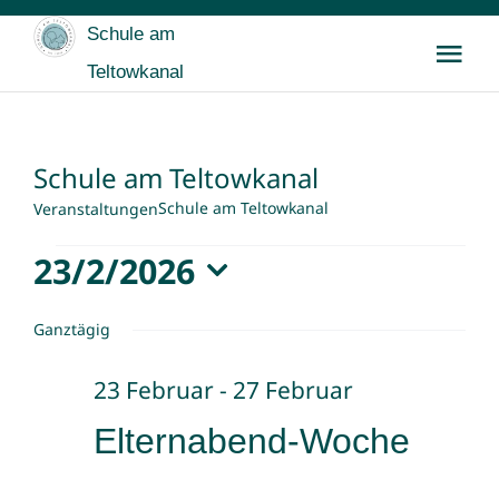
Zum
Schule am
Inhalt
Tog
Teltowkanal
springen
Nav
Startseite
Schule am Teltowkanal
Wir
Schule am Teltowkanal
Veranstaltungen
Veranstaltungen
23/2/2026
Für SchülerInnen
Datum
für
Ganztägig
wählen.
Für Eltern
23
23 Februar
-
27 Februar
Februar,
Buntes & Archiv
Elternabend-Woche
2026