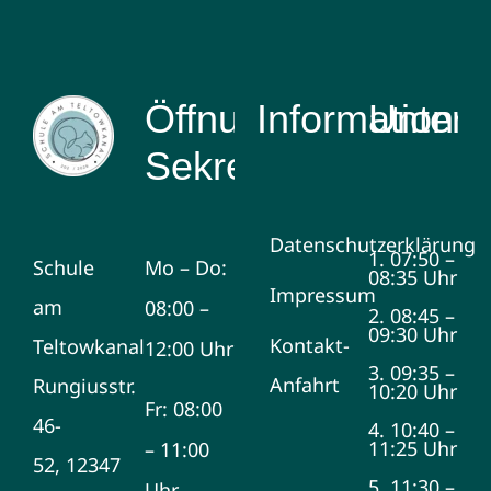
Öffnungszeiten
Information
Unterri
Sekretariat
Datenschutzerklärung
1. 07:50 –
Schule
Mo – Do:
08:35 Uhr
Impressum
am
08:00 –
2. 08:45 –
09:30 Uhr
Kontakt-
Teltowkanal
12:00 Uhr
3. 09:35 –
Anfahrt
Rungiusstr.
10:20 Uhr
Fr: 08:00
46-
4. 10:40 –
11:25 Uhr
– 11:00
52, 12347
5. 11:30 –
Uhr